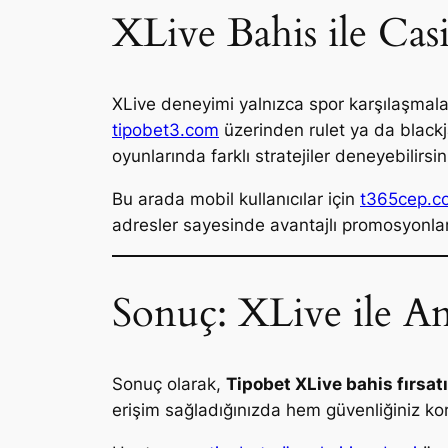
XLive Bahis ile Cas
XLive deneyimi yalnızca spor karşılaşmala
tipobet3.com
üzerinden rulet ya da blackja
oyunlarında farklı stratejiler deneyebilirsin
Bu arada mobil kullanıcılar için
t365cep.c
adresler sayesinde avantajlı promosyonlar d
Sonuç: XLive ile A
Sonuç olarak,
Tipobet XLive bahis fırsatı
erişim sağladığınızda hem güvenliğiniz ko