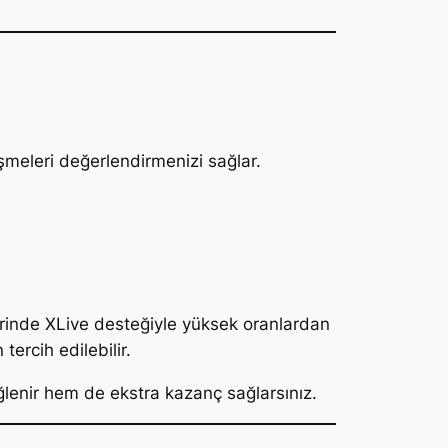
lişmeleri değerlendirmenizi sağlar.
inde XLive desteğiyle yüksek oranlardan
tercih edilebilir.
lenir hem de ekstra kazanç sağlarsınız.