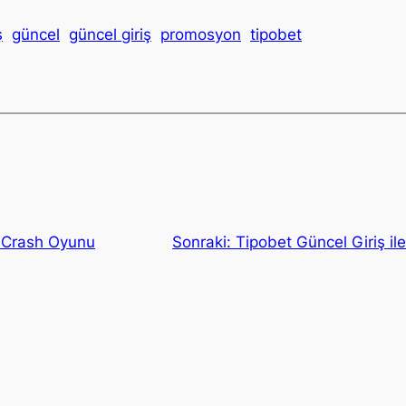
ş
güncel
güncel giriş
promosyon
tipobet
 Crash Oyunu
Sonraki:
Tipobet Güncel Giriş i