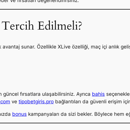
 ve fırsatları değerlendirirsiniz.
Tercih Edilmeli?
 avantaj sunar. Özellikle XLive özelliği, maç içi anlık ge
güncel fırsatlara ulaşabilirsiniz. Ayrıca
bahis
seçenekler
5.com
ve
tipobetgiris.pro
bağlantıları da güvenli erişim için 
ınızda
bonus
kampanyaları da sizi bekler. Böylece hem eğ