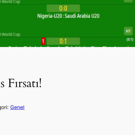
 Fırsatı!
gori:
Genel