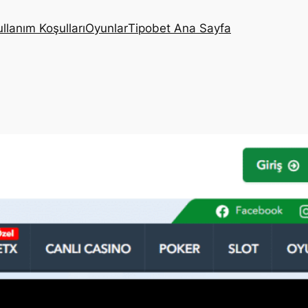
ullanım Koşulları
Oyunlar
Tipobet Ana Sayfa