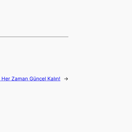
le Her Zaman Güncel Kalın!
→