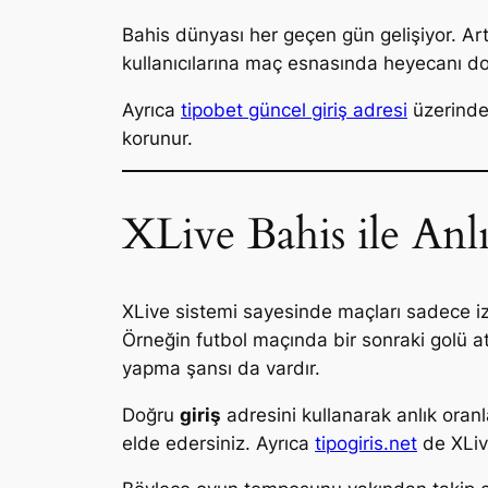
Bahis dünyası her geçen gün gelişiyor. Art
kullanıcılarına maç esnasında heyecanı do
Ayrıca
tipobet güncel giriş adresi
üzerinden
korunur.
XLive Bahis ile An
XLive sistemi sayesinde maçları sadece iz
Örneğin futbol maçında bir sonraki golü a
yapma şansı da vardır.
Doğru
giriş
adresini kullanarak anlık oranl
elde edersiniz. Ayrıca
tipogiris.net
de XLive