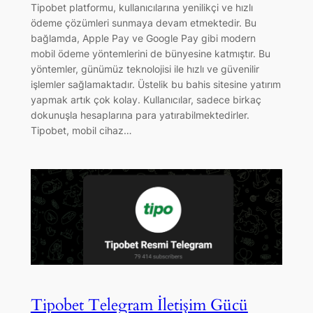
Tipobet platformu, kullanıcılarına yenilikçi ve hızlı
ödeme çözümleri sunmaya devam etmektedir. Bu
bağlamda, Apple Pay ve Google Pay gibi modern
mobil ödeme yöntemlerini de bünyesine katmıştır. Bu
yöntemler, günümüz teknolojisi ile hızlı ve güvenilir
işlemler sağlamaktadır. Üstelik bu bahis sitesine yatırım
yapmak artık çok kolay. Kullanıcılar, sadece birkaç
dokunuşla hesaplarına para yatırabilmektedirler.
Tipobet, mobil cihaz…
Tipobet Telegram İletişim Gücü