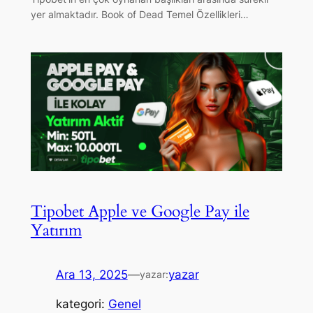
yer almaktadır. Book of Dead Temel Özellikleri…
Tipobet Apple ve Google Pay ile
Yatırım
Ara 13, 2025
—
yazar
yazar:
kategori:
Genel