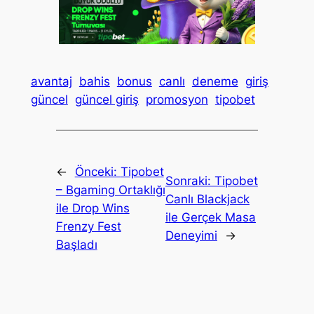
avantaj
bahis
bonus
canlı
deneme
giriş
güncel
güncel giriş
promosyon
tipobet
←
Önceki:
Tipobet
Sonraki:
Tipobet
– Bgaming Ortaklığı
Canlı Blackjack
ile Drop Wins
ile Gerçek Masa
Frenzy Fest
Deneyimi
→
Başladı