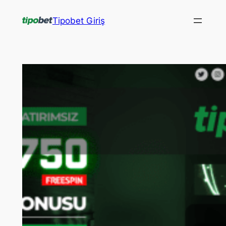
İçeriğe
Tipobet Giriş
geç