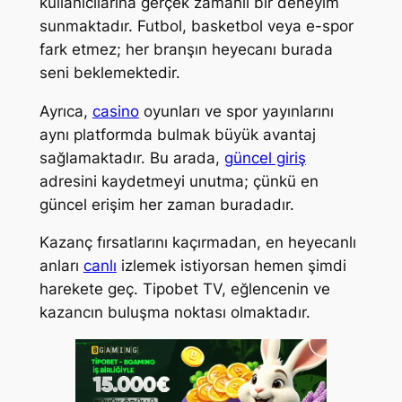
kullanıcılarına gerçek zamanlı bir deneyim
sunmaktadır. Futbol, basketbol veya e-spor
fark etmez; her branşın heyecanı burada
seni beklemektedir.
Ayrıca,
casino
oyunları ve spor yayınlarını
aynı platformda bulmak büyük avantaj
sağlamaktadır. Bu arada,
güncel giriş
adresini kaydetmeyi unutma; çünkü en
güncel erişim her zaman buradadır.
Kazanç fırsatlarını kaçırmadan, en heyecanlı
anları
canlı
izlemek istiyorsan hemen şimdi
harekete geç. Tipobet TV, eğlencenin ve
kazancın buluşma noktası olmaktadır.