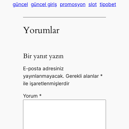
güncel
güncel giriş
promosyon
slot
tipobet
Yorumlar
Bir yanıt yazın
E-posta adresiniz
yayınlanmayacak.
Gerekli alanlar
*
ile işaretlenmişlerdir
Yorum
*