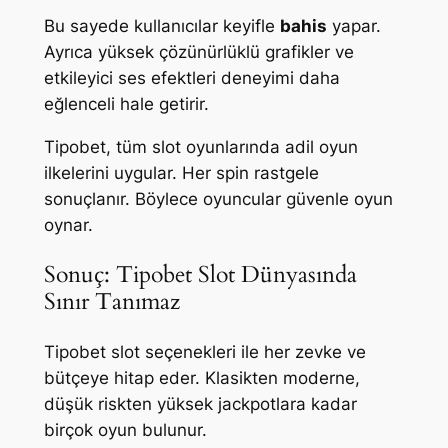
Bu sayede kullanıcılar keyifle
bahis
yapar.
Ayrıca yüksek çözünürlüklü grafikler ve
etkileyici ses efektleri deneyimi daha
eğlenceli hale getirir.
Tipobet, tüm slot oyunlarında adil oyun
ilkelerini uygular. Her spin rastgele
sonuçlanır. Böylece oyuncular güvenle oyun
oynar.
Sonuç: Tipobet Slot Dünyasında
Sınır Tanımaz
Tipobet slot seçenekleri ile her zevke ve
bütçeye hitap eder. Klasikten moderne,
düşük riskten yüksek jackpotlara kadar
birçok oyun bulunur.