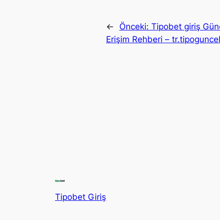
←
Önceki:
Tipobet giriş Gün
Erişim Rehberi – tr.tipogunce
Tipobet Giriş