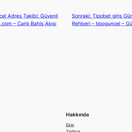
cel Adres Takibi: Güvenli
Sonraki:
Tipobet giriş Gü
l.com – Canlı Bahis Akışı
Rehberi – tipoguncel – Gü
Hakkında
Ekip
Tarihçe