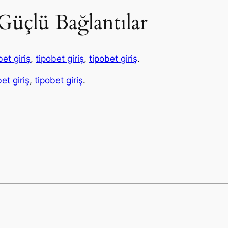
 Güçlü Bağlantılar
bet giriş
,
tipobet giriş
,
tipobet giriş
.
et giriş
,
tipobet giriş
.