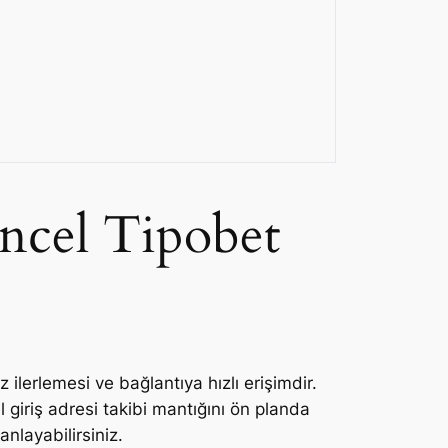
üncel Tipobet
 ilerlemesi ve bağlantıya hızlı erişimdir.
 giriş adresi takibi
mantığını ön planda
nlayabilirsiniz.