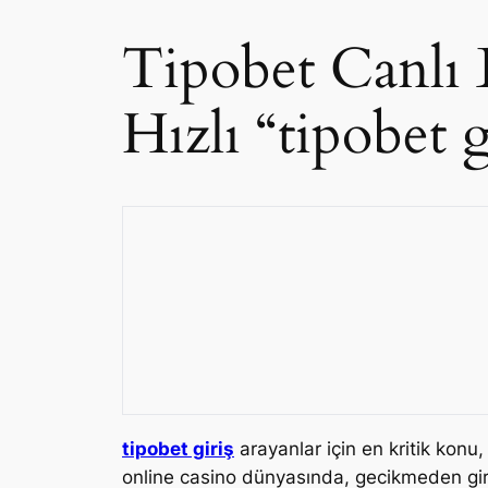
Tipobet Canlı 
Hızlı “tipobet g
tipobet giriş
arayanlar için en kritik kon
online casino dünyasında, gecikmeden gir