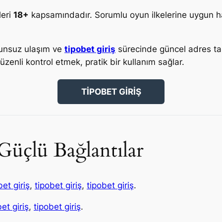
leri
18+
kapsamındadır. Sorumlu oyun ilkelerine uygun ha
runsuz ulaşım ve
tipobet giriş
sürecinde güncel adres tak
 düzenli kontrol etmek, pratik bir kullanım sağlar.
TİPOBET GİRİŞ
 Güçlü Bağlantılar
bet giriş
,
tipobet giriş
,
tipobet giriş
.
et giriş
,
tipobet giriş
.