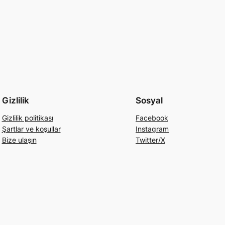
Gizlilik
Sosyal
Gizlilik politikası
Facebook
Şartlar ve koşullar
Instagram
Bize ulaşın
Twitter/X