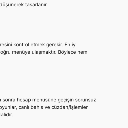
 düşünerek tasarlanır.
resini kontrol etmek gerekir. En iyi
ak doğru menüye ulaşmaktır. Böylece hem
n sonra hesap menüsüne geçişin sorunsuz
yunlar, canlı bahis ve cüzdan/işlemler
alıdır.