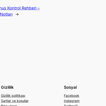
nus Kontrol Rehberi –
Notları
→
Gizlilik
Sosyal
Gizlilik politikası
Facebook
Şartlar ve koşullar
Instagram
Bize ulaşın
Twitter/X