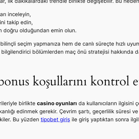
, ilk dakikalardaki trendle birlikte değişebilir. Bu nede
ı inceleyin,
ni takip edin,
ın doğru olduğundan emin olun.
ilinçli seçim yapmanıza hem de canlı süreçte hızlı uyum
bilgilendirici bölümlerden maç önü stratejisi hakkında da 
bonus koşullarını kontrol 
leriyle birlikte
casino oyunları
da kullanıcıların ilgisi
kanlığı edinmek gerekir. Çevrim şartı, geçerlilik süresi ve 
kiler. Bu yüzden
tipobet giriş
ile giriş yaptıktan sonra il