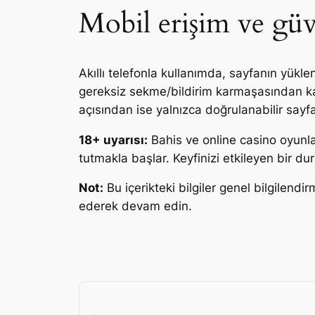
Mobil erişim ve güv
Akıllı telefonla kullanımda, sayfanın yükl
gereksiz sekme/bildirim karmaşasından ka
açısından ise yalnızca doğrulanabilir sayfa a
18+ uyarısı:
Bahis ve online casino oyunla
tutmakla başlar. Keyfinizi etkileyen bir 
Not:
Bu içerikteki bilgiler genel bilgilendi
ederek devam edin.