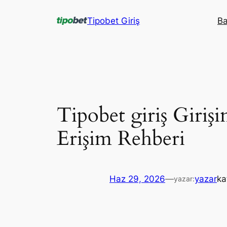
İçeriğe
Tipobet Giriş
Ba
geç
Tipobet giriş Giriş
Erişim Rehberi
Haz 29, 2026
—
yazar
ka
yazar: