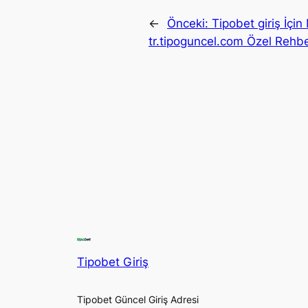
←
Önceki:
Tipobet giriş İçin
tr.tipoguncel.com Özel Rehbe
Tipobet Giriş
Tipobet Güncel Giriş Adresi