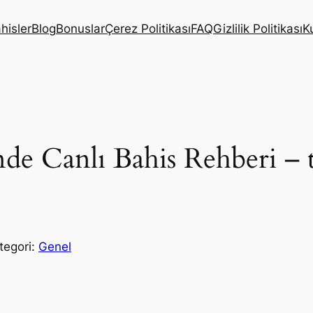
hisler
Blog
Bonuslar
Çerez Politikası
FAQ
Gizlilik Politikası
K
inde Canlı Bahis Rehberi –
tegori:
Genel