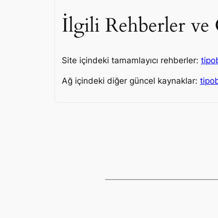
İlgili Rehberler ve
Site içindeki tamamlayıcı rehberler:
tipo
Ağ içindeki diğer güncel kaynaklar:
tipob