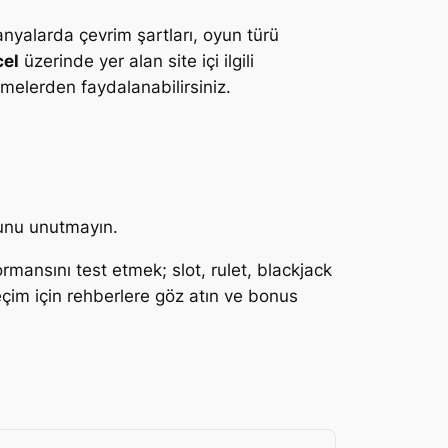
nyalarda çevrim şartları, oyun türü
cel
üzerinde yer alan site içi ilgili
melerden faydalanabilirsiniz.
ğunu unutmayın.
ormansını test etmek; slot, rulet, blackjack
çim için rehberlere göz atın ve bonus