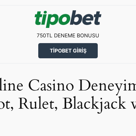
750TL DENEME BONUSU
TİPOBET GİRİŞ
line Casino Deneyi
lot, Rulet, Blackjack