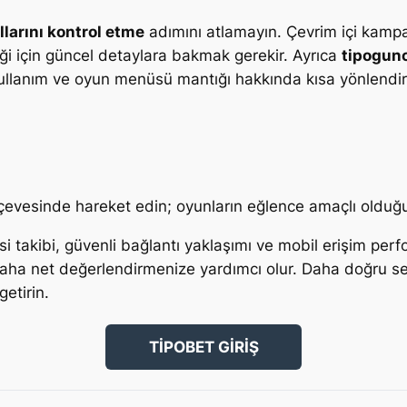
larını kontrol etme
adımını atlamayın. Çevrim içi kampa
ği için güncel detaylara bakmak gerekir. Ayrıca
tipogun
 kullanım ve oyun menüsü mantığı hakkında kısa yönlendir
rçevesinde hareket edin; oyunların eğlence amaçlı oldu
si takibi, güvenli bağlantı yaklaşımı ve mobil erişim perf
 daha net değerlendirmenize yardımcı olur. Daha doğru se
getirin.
TİPOBET GİRİŞ