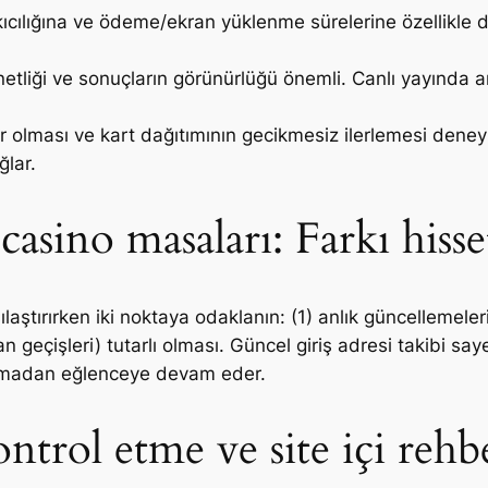
akıcılığına ve ödeme/ekran yüklenme sürelerine özellikle
netliği ve sonuçların görünürlüğü önemli. Canlı yayında a
ır olması ve kart dağıtımının gecikmesiz ilerlemesi deneyimi
ğlar.
casino masaları: Farkı hisset
şılaştırırken iki noktaya odaklanın: (1) anlık güncellemele
an geçişleri) tutarlı olması. Güncel giriş adresi takibi say
aşamadan eğlenceye devam eder.
ontrol etme ve site içi reh