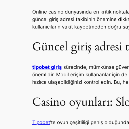
Online casino dünyasında en kritik noktal
güncel giriş adresi takibinin önemine dikk
kullanıcıların vakit kaybetmeden doğru say
Güncel giriş adresi 
tipobet giriş
sürecinde, mümkünse güvenli b
önemlidir. Mobil erişim kullananlar için d
hızlıca ulaşabildiğinizi kontrol edin. Bu,
Casino oyunları: Slo
Tipobet
’te oyun çeşitliliği geniş olduğund