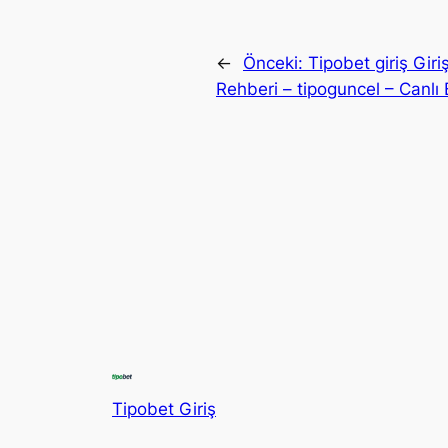
←
Önceki:
Tipobet giriş Gir
Rehberi – tipoguncel – Canlı 
Tipobet Giriş