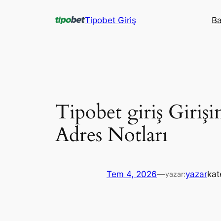
İçeriğe
Tipobet Giriş
Ba
geç
Tipobet giriş Giri
Adres Notları
Tem 4, 2026
—
yazar
kat
yazar: