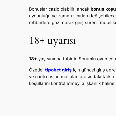
Bonuslar cazip olabilir; ancak
bonus koşul
uygunluğu ve zaman sınırları değişebilece
rehberlere göz atarak giriş süreci, mobil
18+ uyarısı
18+
yaş sınırına tabidir. Sorumlu oyun çe
Özetle,
tipobet giriş
için güncel giriş adre
ve canlı casino masaları arasındaki farkı
koşullarını kontrol etmeyi alışkanlık haline 