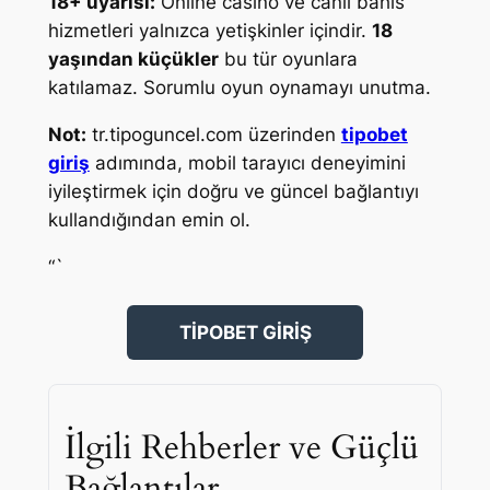
18+ uyarısı:
Online casino ve canlı bahis
hizmetleri yalnızca yetişkinler içindir.
18
yaşından küçükler
bu tür oyunlara
katılamaz. Sorumlu oyun oynamayı unutma.
Not:
tr.tipoguncel.com
üzerinden
tipobet
giriş
adımında, mobil tarayıcı deneyimini
iyileştirmek için doğru ve güncel bağlantıyı
kullandığından emin ol.
“`
TİPOBET GİRİŞ
İlgili Rehberler ve Güçlü
Bağlantılar