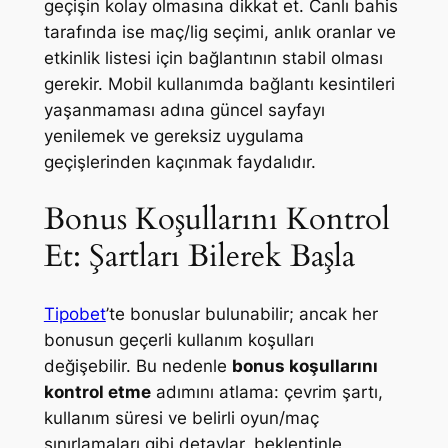
geçişin kolay olmasına dikkat et. Canlı bahis
tarafında ise maç/lig seçimi, anlık oranlar ve
etkinlik listesi için bağlantının stabil olması
gerekir. Mobil kullanımda bağlantı kesintileri
yaşanmaması adına güncel sayfayı
yenilemek ve gereksiz uygulama
geçişlerinden kaçınmak faydalıdır.
Bonus Koşullarını Kontrol
Et: Şartları Bilerek Başla
Tipobet
’te bonuslar bulunabilir; ancak her
bonusun geçerli kullanım koşulları
değişebilir. Bu nedenle
bonus koşullarını
kontrol etme
adımını atlama: çevrim şartı,
kullanım süresi ve belirli oyun/maç
sınırlamaları gibi detaylar, beklentinle