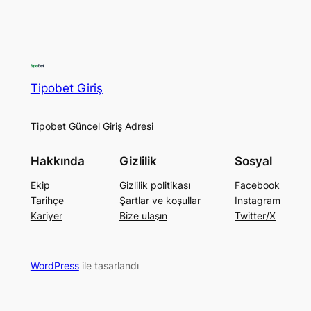
Tipobet Giriş
Tipobet Güncel Giriş Adresi
Hakkında
Gizlilik
Sosyal
Ekip
Gizlilik politikası
Facebook
Tarihçe
Şartlar ve koşullar
Instagram
Kariyer
Bize ulaşın
Twitter/X
WordPress
ile tasarlandı