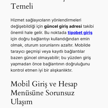
Temeli
Hizmet sağlayıcıların yönlendirmeleri
değişebildiği için
güncel giriş adresi
takibi
önemli hale gelir. Bu noktada
tipobet giriş
için doğru bağlantıyı kullandığından emin
olmak, oturum sorunlarını azaltır. Mobilde
tarayıcı geçmişi veya kayıtlı bağlantılar
bazen güncel olmayabilir; bu yüzden giriş
yapmadan önce bağlantının doğruluğunu
kontrol etmen iyi bir alışkanlıktır.
Mobil Giriş ve Hesap
Menüsüne Sorunsuz
Ulaşım