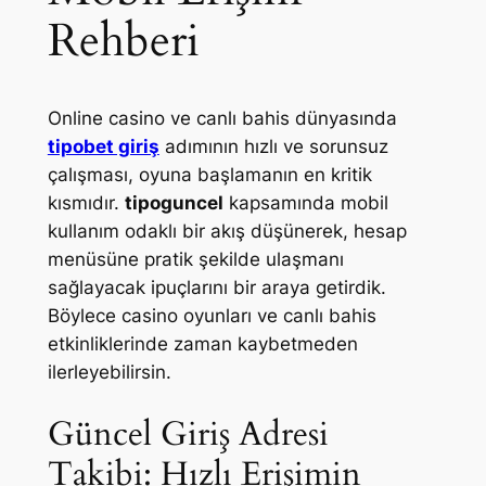
Rehberi
Online casino ve canlı bahis dünyasında
tipobet giriş
adımının hızlı ve sorunsuz
çalışması, oyuna başlamanın en kritik
kısmıdır.
tipoguncel
kapsamında mobil
kullanım odaklı bir akış düşünerek, hesap
menüsüne pratik şekilde ulaşmanı
sağlayacak ipuçlarını bir araya getirdik.
Böylece casino oyunları ve canlı bahis
etkinliklerinde zaman kaybetmeden
ilerleyebilirsin.
Güncel Giriş Adresi
Takibi: Hızlı Erişimin