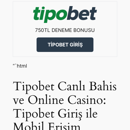
750TL DENEME BONUSU
TİPOBET GİRİŞ
“`html
Tipobet Canlı Bahis
ve Online Casino:
Tipobet Giriş ile
Mobil Erişim