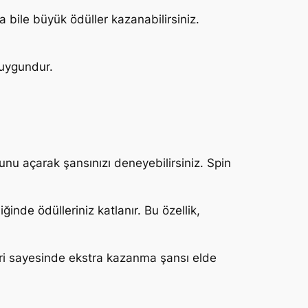
 bile büyük ödüller kazanabilirsiniz.
 uygundur.
unu açarak şansınızı deneyebilirsiniz. Spin
nde ödülleriniz katlanır. Bu özellik,
eri sayesinde ekstra kazanma şansı elde