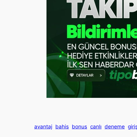
avantaj
bahis
bonus
canlı
deneme
giri