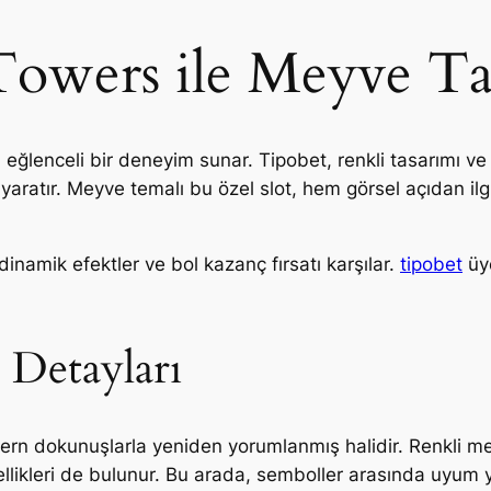
 Towers ile Meyve T
n eğlenceli bir deneyim sunar. Tipobet, renkli tasarımı ve
er yaratır. Meyve temalı bu özel slot, hem görsel açıdan il
 dinamik efektler ve bol kazanç fırsatı karşılar.
tipobet
üye
Detayları
dern dokunuşlarla yeniden yorumlanmış halidir. Renkli me
ellikleri de bulunur. Bu arada, semboller arasında uyum y