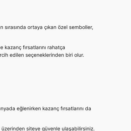
n sırasında ortaya çıkan özel semboller,
 kazanç fırsatlarını rahatça
rcih edilen seçeneklerinden biri olur.
ünyada eğlenirken kazanç fırsatlarını da
üzerinden siteye güvenle ulaşabilirsiniz.