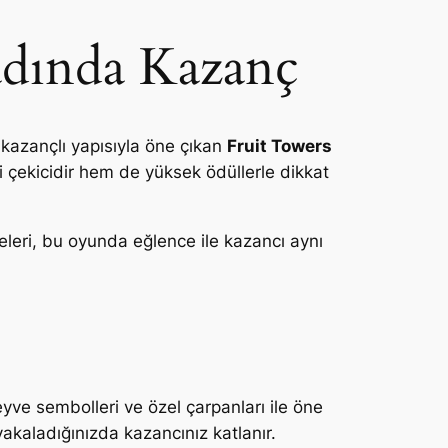
adında Kazanç
 kazançlı yapısıyla öne çıkan
Fruit Towers
gi çekicidir hem de yüksek ödüllerle dikkat
leri, bu oyunda eğlence ile kazancı aynı
yve sembolleri ve özel çarpanları ile öne
akaladığınızda kazancınız katlanır.