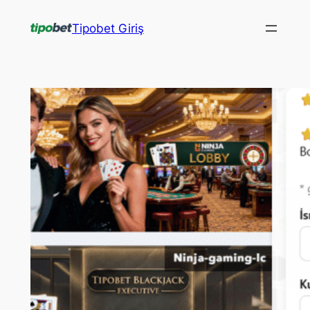
İçeriğe
Tipobet Giriş
geç