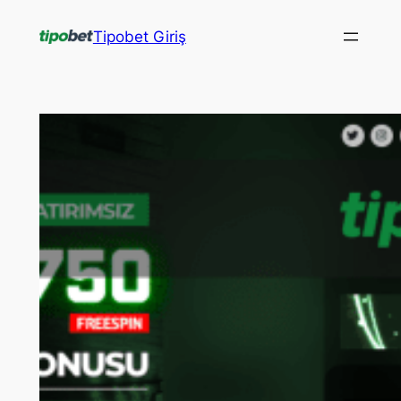
İçeriğe
Tipobet Giriş
geç