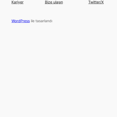
Kariyer
Bize ulaşın
Twitter/X
WordPress
ile tasarlandı