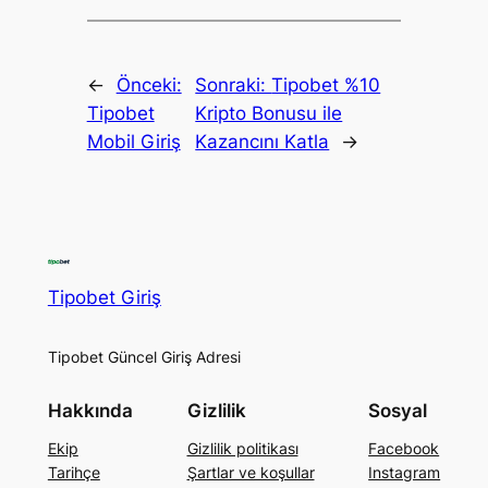
←
Önceki:
Sonraki:
Tipobet %10
Tipobet
Kripto Bonusu ile
Mobil Giriş
Kazancını Katla
→
Tipobet Giriş
Tipobet Güncel Giriş Adresi
Hakkında
Gizlilik
Sosyal
Ekip
Gizlilik politikası
Facebook
Tarihçe
Şartlar ve koşullar
Instagram