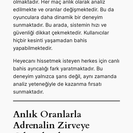
olmaktadır. Her maç anlık olarak analiz
edilmekte ve oranlar değişmektedir. Bu da
oyunculara daha dinamik bir deneyim
sunmaktadır. Bu arada, sistemin hızı ve
güvenliği dikkat çekmektedir. Kullanıcılar
hiçbir kesinti yaşamadan bahis
yapabilmektedir.
Heyecanı hissetmek isteyen herkes için canlı
bahis ayrıcalığı fark yaratmaktadır. Bu
deneyim yalnızca şans değil, aynı zamanda
analiz yeteneğiyle de kazanma fırsatı
sunmaktadır.
Anlık Oranlarla
Adrenalin Zirveye