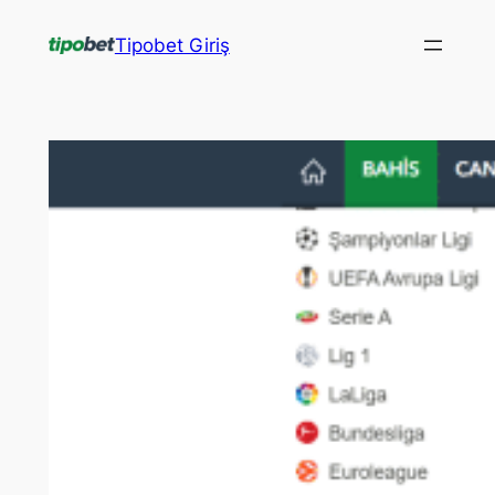
İçeriğe
Tipobet Giriş
geç