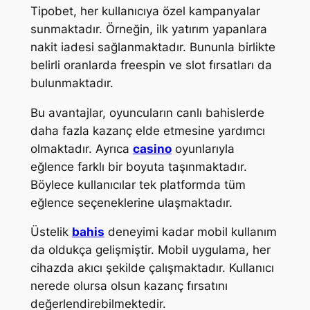
Tipobet, her kullanıcıya özel kampanyalar
sunmaktadır. Örneğin, ilk yatırım yapanlara
nakit iadesi sağlanmaktadır. Bununla birlikte
belirli oranlarda freespin ve slot fırsatları da
bulunmaktadır.
Bu avantajlar, oyuncuların canlı bahislerde
daha fazla kazanç elde etmesine yardımcı
olmaktadır. Ayrıca
casino
oyunlarıyla
eğlence farklı bir boyuta taşınmaktadır.
Böylece kullanıcılar tek platformda tüm
eğlence seçeneklerine ulaşmaktadır.
Üstelik
bahis
deneyimi kadar mobil kullanım
da oldukça gelişmiştir. Mobil uygulama, her
cihazda akıcı şekilde çalışmaktadır. Kullanıcı
nerede olursa olsun kazanç fırsatını
değerlendirebilmektedir.