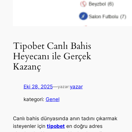
Tipobet Canlı Bahis
Heyecanı ile Gerçek
Kazanç
Eki 28, 2025
—
yazar
yazar:
kategori:
Genel
Canlı bahis dünyasında anın tadını çıkarmak
isteyenler için
tipobet
en doğru adres