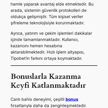
hamle yaparak avantaj elde etmektedir. Bu
arada, sistemin güvenlik protokolleri de
oldukça gelişmiştir. Tüm kişisel veriler
şifreleme teknolojisiyle korunmaktadır.
Ayrıca, yatırım ve çekim işlemleri dakikalar
içinde tamamlanmaktadır. Kullanıcı,
kazancını hemen hesabına
aktarabilmektedir. Hızlı işlem altyapısı,
Tipobet’in farkını ortaya koymaktadır.
Bonuslarla Kazanma
Keyfi Katlanmaktadır
Canlı bahis deneyimi, çeşitli
bonus
fırsatlarıyla daha da zenginleşmektedir.