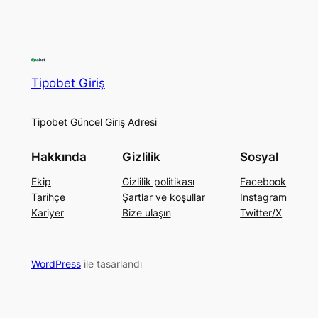
Tipobet Giriş
Tipobet Güncel Giriş Adresi
Hakkında
Gizlilik
Sosyal
Ekip
Gizlilik politikası
Facebook
Tarihçe
Şartlar ve koşullar
Instagram
Kariyer
Bize ulaşın
Twitter/X
WordPress
ile tasarlandı