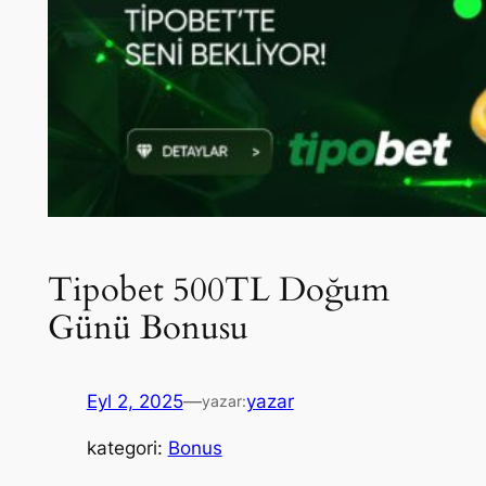
Tipobet 500TL Doğum
Günü Bonusu
Eyl 2, 2025
—
yazar
yazar:
kategori:
Bonus