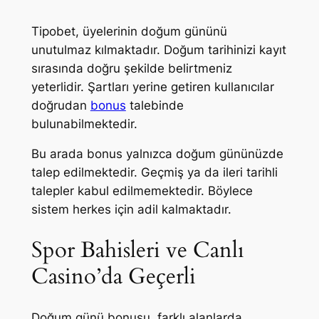
Tipobet, üyelerinin doğum gününü
unutulmaz kılmaktadır. Doğum tarihinizi kayıt
sırasında doğru şekilde belirtmeniz
yeterlidir. Şartları yerine getiren kullanıcılar
doğrudan
bonus
talebinde
bulunabilmektedir.
Bu arada bonus yalnızca doğum gününüzde
talep edilmektedir. Geçmiş ya da ileri tarihli
talepler kabul edilmemektedir. Böylece
sistem herkes için adil kalmaktadır.
Spor Bahisleri ve Canlı
Casino’da Geçerli
Doğum günü bonusu, farklı alanlarda