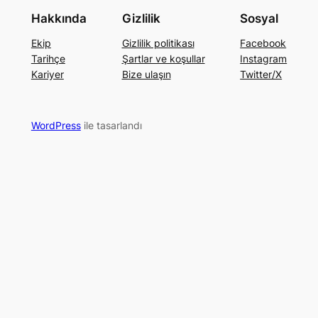
Hakkında
Gizlilik
Sosyal
Ekip
Gizlilik politikası
Facebook
Tarihçe
Şartlar ve koşullar
Instagram
Kariyer
Bize ulaşın
Twitter/X
WordPress
ile tasarlandı