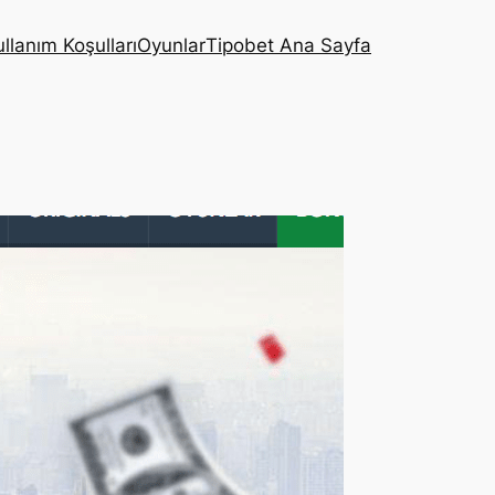
ullanım Koşulları
Oyunlar
Tipobet Ana Sayfa