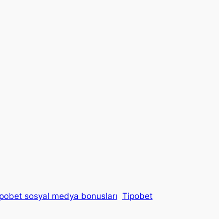
ipobet sosyal medya bonusları
Tipobet