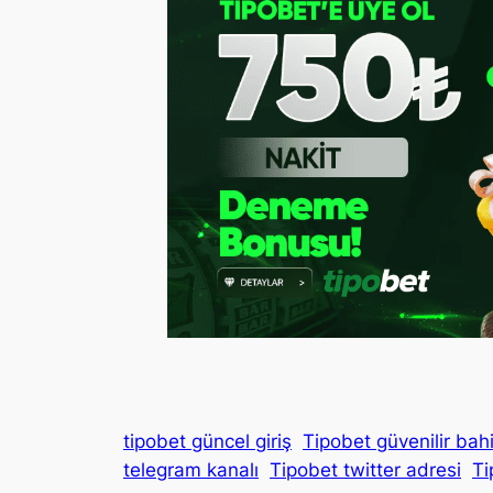
tipobet güncel giriş
Tipobet güvenilir bah
telegram kanalı
Tipobet twitter adresi
Ti