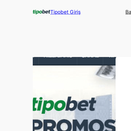
İçeriğe
Tipobet Giriş
Ba
geç