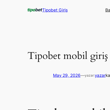
İçeriğe
Tipobet Giriş
Ba
geç
Tipobet mobil giriş
May 29, 2026
—
yazar
ka
yazar: