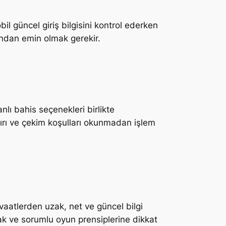
l güncel giriş bilgisini kontrol ederken
ından emin olmak gerekir.
anlı bahis seçenekleri birlikte
nırı ve çekim koşulları okunmadan işlem
 vaatlerden uzak, net ve güncel bilgi
mak ve sorumlu oyun prensiplerine dikkat