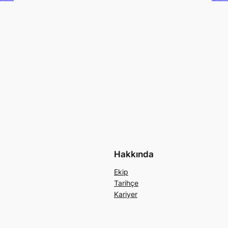
Hakkında
Ekip
Tarihçe
Kariyer