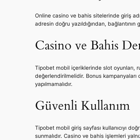
Online casino ve bahis sitelerinde giriş a
adresin doğru yazıldığından, bağlantının 
Casino ve Bahis De
Tipobet mobil içeriklerinde slot oyunları, r
değerlendirilmelidir. Bonus kampanyaları 
yapılmamalıdır.
Güvenli Kullanım
Tipobet mobil giriş sayfası kullanıcıyı do
sunmalıdır. Casino ve bahis işlemleri yaln