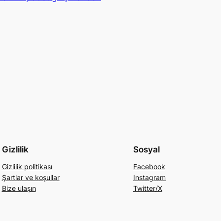
Gizlilik
Sosyal
Gizlilik politikası
Facebook
Şartlar ve koşullar
Instagram
Bize ulaşın
Twitter/X