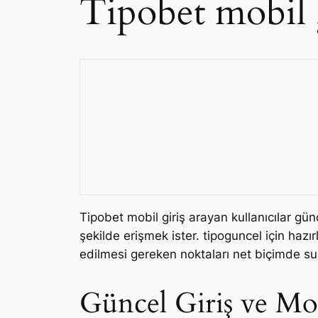
Tipobet mobil 
Tipobet mobil giriş arayan kullanıcılar g
şekilde erişmek ister. tipoguncel için hazı
edilmesi gereken noktaları net biçimde su
Güncel Giriş ve Mo