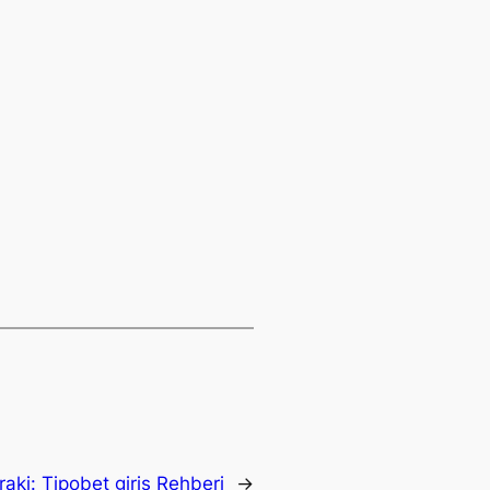
raki:
Tipobet giriş Rehberi
→