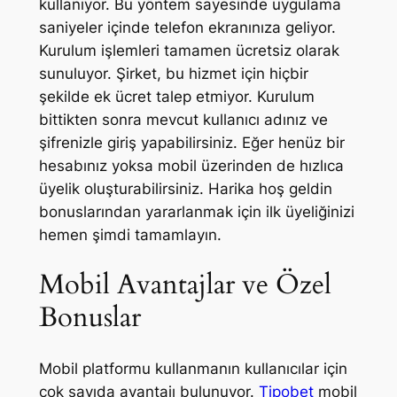
kullanıyor. Bu yöntem sayesinde uygulama
saniyeler içinde telefon ekranınıza geliyor.
Kurulum işlemleri tamamen ücretsiz olarak
sunuluyor. Şirket, bu hizmet için hiçbir
şekilde ek ücret talep etmiyor. Kurulum
bittikten sonra mevcut kullanıcı adınız ve
şifrenizle giriş yapabilirsiniz. Eğer henüz bir
hesabınız yoksa mobil üzerinden de hızlıca
üyelik oluşturabilirsiniz. Harika hoş geldin
bonuslarından yararlanmak için ilk üyeliğinizi
hemen şimdi tamamlayın.
Mobil Avantajlar ve Özel
Bonuslar
Mobil platformu kullanmanın kullanıcılar için
çok sayıda avantajı bulunuyor.
Tipobet
mobil