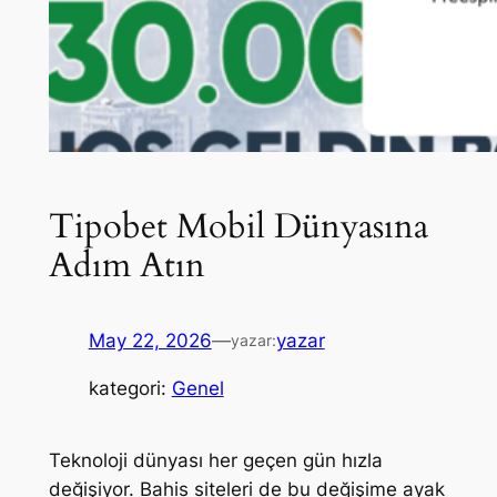
Tipobet Mobil Dünyasına
Adım Atın
May 22, 2026
—
yazar
yazar:
kategori:
Genel
Teknoloji dünyası her geçen gün hızla
değişiyor. Bahis siteleri de bu değişime ayak