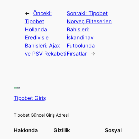
←
Önceki:
Sonraki:
Tipobet
Tipobet
Norveç Eliteserien
Hollanda
Bahisleri:
Eredivisie
İskandinav
Bahisleri: Ajax
Futbolunda
ve PSV Rekabeti
Fırsatlar
→
Tipobet Giriş
Tipobet Güncel Giriş Adresi
Hakkında
Gizlilik
Sosyal