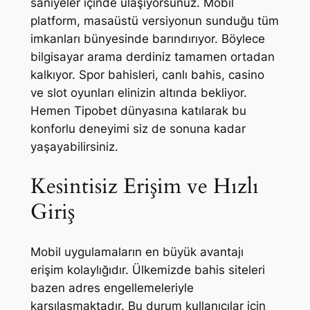
saniyeler içinde ulaşıyorsunuz. Mobil
platform, masaüstü versiyonun sunduğu tüm
imkanları bünyesinde barındırıyor. Böylece
bilgisayar arama derdiniz tamamen ortadan
kalkıyor. Spor bahisleri, canlı bahis, casino
ve slot oyunları elinizin altında bekliyor.
Hemen Tipobet dünyasına katılarak bu
konforlu deneyimi siz de sonuna kadar
yaşayabilirsiniz.
Kesintisiz Erişim ve Hızlı
Giriş
Mobil uygulamaların en büyük avantajı
erişim kolaylığıdır. Ülkemizde bahis siteleri
bazen adres engellemeleriyle
karşılaşmaktadır. Bu durum kullanıcılar için