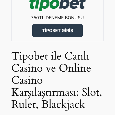
750TL DENEME BONUSU
TİPOBET GİRİŞ
Tipobet ile Canlı
Casino ve Online
Casino
Karşılaştırması: Slot,
Rulet, Blackjack