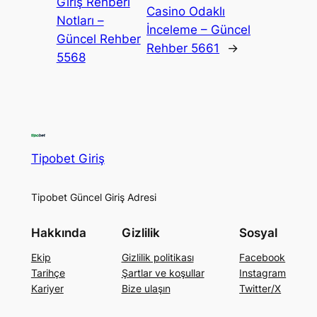
Giriş Rehberi
Casino Odaklı
Notları –
İnceleme – Güncel
Güncel Rehber
Rehber 5661
→
5568
Tipobet Giriş
Tipobet Güncel Giriş Adresi
Hakkında
Gizlilik
Sosyal
Ekip
Gizlilik politikası
Facebook
Tarihçe
Şartlar ve koşullar
Instagram
Kariyer
Bize ulaşın
Twitter/X