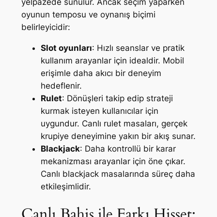
yelpazede sunulur. Ancak seçim yaparken
oyunun temposu ve oynanış biçimi
belirleyicidir:
Slot oyunları
: Hızlı seanslar ve pratik
kullanım arayanlar için idealdir. Mobil
erişimle daha akıcı bir deneyim
hedeflenir.
Rulet
: Dönüşleri takip edip strateji
kurmak isteyen kullanıcılar için
uygundur. Canlı rulet masaları, gerçek
krupiye deneyimine yakın bir akış sunar.
Blackjack
: Daha kontrollü bir karar
mekanizması arayanlar için öne çıkar.
Canlı blackjack masalarında süreç daha
etkileşimlidir.
Canlı Bahis ile Farkı Hisset: