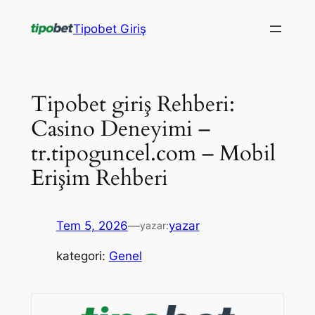
İçeriğe
Tipobet Giriş
geç
Tipobet giriş Rehberi:
Casino Deneyimi –
tr.tipoguncel.com – Mobil
Erişim Rehberi
Tem 5, 2026
—
yazar
yazar:
kategori:
Genel