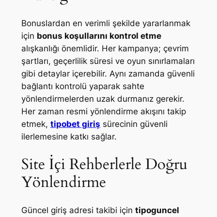
Bonuslardan en verimli şekilde yararlanmak
için
bonus koşullarını kontrol etme
alışkanlığı önemlidir. Her kampanya; çevrim
şartları, geçerlilik süresi ve oyun sınırlamaları
gibi detaylar içerebilir. Aynı zamanda güvenli
bağlantı kontrolü yaparak sahte
yönlendirmelerden uzak durmanız gerekir.
Her zaman resmi yönlendirme akışını takip
etmek,
tipobet giriş
sürecinin güvenli
ilerlemesine katkı sağlar.
Site İçi Rehberlerle Doğru
Yönlendirme
Güncel giriş adresi takibi için
tipoguncel