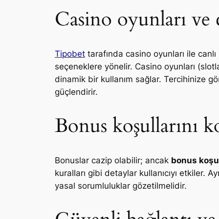
Casino oyunları ve c
Tipobet
tarafında casino oyunları ile canlı 
seçeneklere yönelir. Casino oyunları (slotl
dinamik bir kullanım sağlar. Tercihinize g
güçlendirir.
Bonus koşullarını 
Bonuslar cazip olabilir; ancak
bonus koşul
kuralları gibi detaylar kullanıcıyı etkiler. A
yasal sorumluluklar gözetilmelidir.