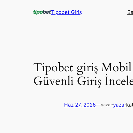
İçeriğe
Tipobet Giriş
Ba
geç
Tipobet giriş Mobi
Güvenli Giriş İnce
Haz 27, 2026
—
yazar
ka
yazar: