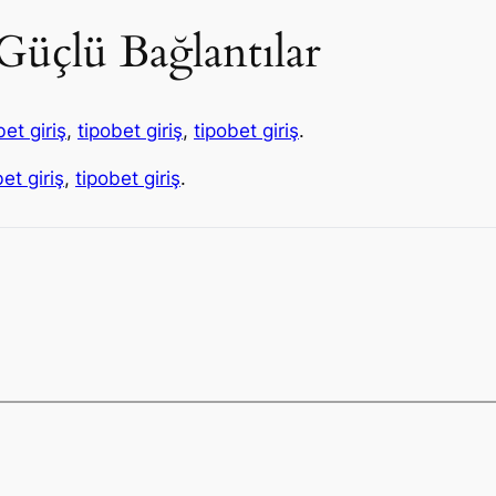
 Güçlü Bağlantılar
bet giriş
,
tipobet giriş
,
tipobet giriş
.
et giriş
,
tipobet giriş
.