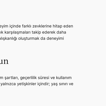
neyim içinde farklı zevklerine hitap eden
ık karşılaşmaları takip ederek daha
alışkanlığı oluşturmak da deneyimi
yun
şartları, geçerlilik süresi ve kullanım
lnızca yetişkinler içindir; yaş sınırı ve