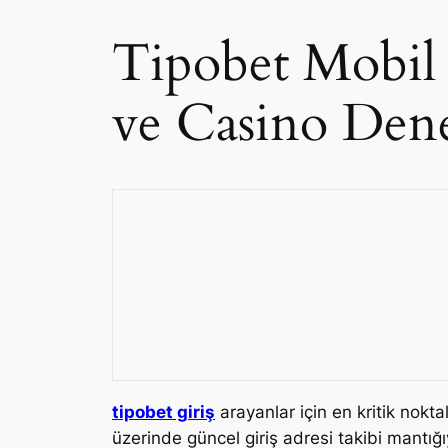
Tipobet Mobil G
ve Casino Dene
tipobet giriş
arayanlar için en kritik nokt
üzerinde güncel giriş adresi takibi mantı