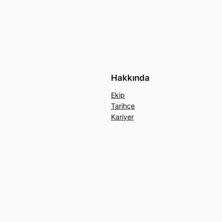
Hakkında
Ekip
Tarihçe
Kariyer