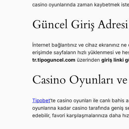
casino oyunlarında zaman kaybetmek iste
Güncel Giriş Adresi
İnternet bağlantınız ve cihaz ekranınız ne
erişimde sayfaların hızlı yüklenmesi ve h
tr.tipoguncel.com
üzerinden
giriş linki 
Casino Oyunları ve
Tipobet
’te casino oyunları ile canlı bahi
oyunlarına kadar casino tarafında geniş s
edebilir, favori karşılaşmalarınıza daha hızl