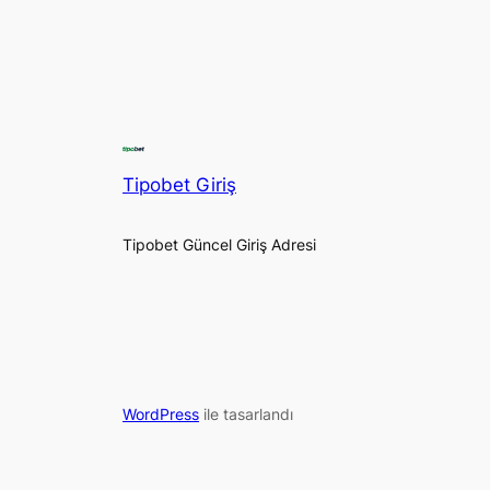
Tipobet Giriş
Tipobet Güncel Giriş Adresi
WordPress
ile tasarlandı