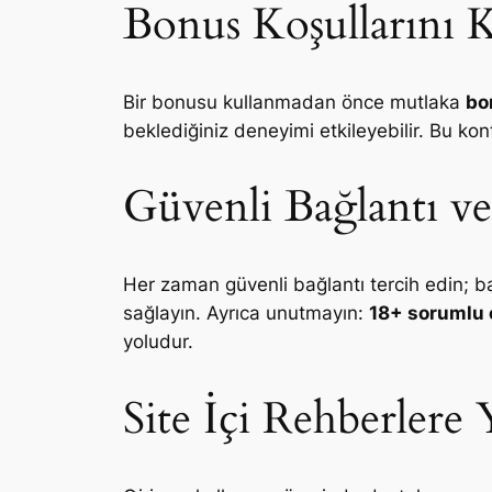
Bonus Koşullarını
Bir bonusu kullanmadan önce mutlaka
bo
beklediğiniz deneyimi etkileyebilir. Bu ko
Güvenli Bağlantı v
Her zaman güvenli bağlantı tercih edin; b
sağlayın. Ayrıca unutmayın:
18+ sorumlu
yoludur.
Site İçi Rehberler