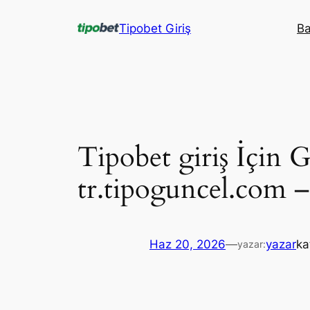
İçeriğe
Tipobet Giriş
Ba
geç
Tipobet giriş İçin 
tr.tipoguncel.com 
Haz 20, 2026
—
yazar
ka
yazar: