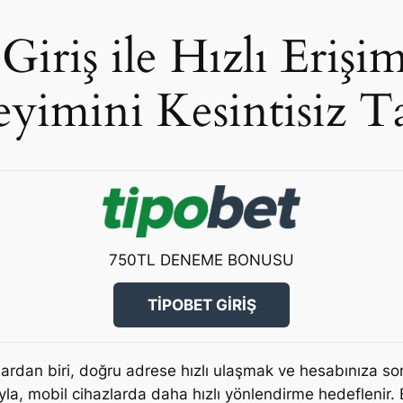
iriş ile Hızlı Erişi
yimini Kesintisiz T
750TL DENEME BONUSU
TİPOBET GİRİŞ
alardan biri, doğru adrese hızlı ulaşmak ve hesabınıza s
ğıyla, mobil cihazlarda daha hızlı yönlendirme hedefleni