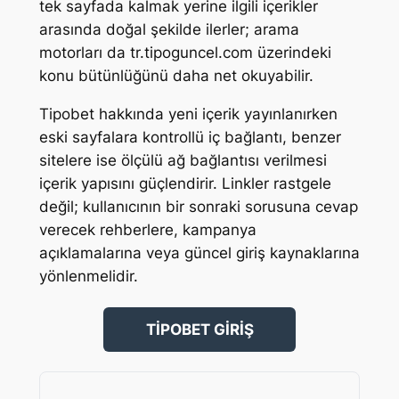
tek sayfada kalmak yerine ilgili içerikler
arasında doğal şekilde ilerler; arama
motorları da tr.tipoguncel.com üzerindeki
konu bütünlüğünü daha net okuyabilir.
Tipobet hakkında yeni içerik yayınlanırken
eski sayfalara kontrollü iç bağlantı, benzer
sitelere ise ölçülü ağ bağlantısı verilmesi
içerik yapısını güçlendirir. Linkler rastgele
değil; kullanıcının bir sonraki sorusuna cevap
verecek rehberlere, kampanya
açıklamalarına veya güncel giriş kaynaklarına
yönlenmelidir.
TİPOBET GİRİŞ