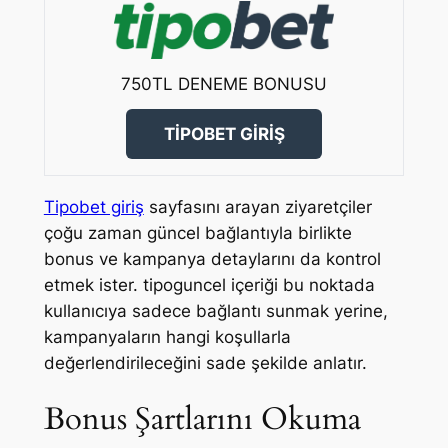
750TL DENEME BONUSU
TİPOBET GİRİŞ
Tipobet giriş
sayfasını arayan ziyaretçiler
çoğu zaman güncel bağlantıyla birlikte
bonus ve kampanya detaylarını da kontrol
etmek ister. tipoguncel içeriği bu noktada
kullanıcıya sadece bağlantı sunmak yerine,
kampanyaların hangi koşullarla
değerlendirileceğini sade şekilde anlatır.
Bonus Şartlarını Okuma