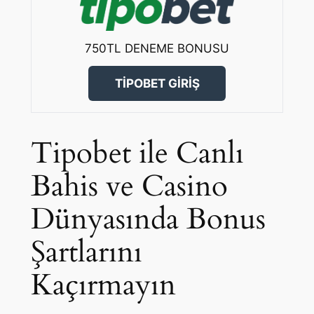
750TL DENEME BONUSU
TİPOBET GİRİŞ
Tipobet ile Canlı
Bahis ve Casino
Dünyasında Bonus
Şartlarını
Kaçırmayın