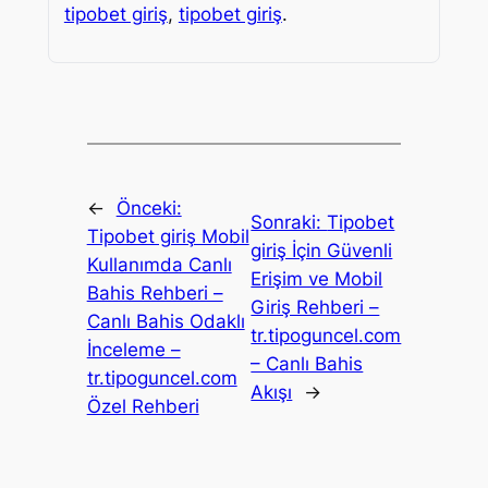
tipobet giriş
,
tipobet giriş
.
←
Önceki:
Sonraki:
Tipobet
Tipobet giriş Mobil
giriş İçin Güvenli
Kullanımda Canlı
Erişim ve Mobil
Bahis Rehberi –
Giriş Rehberi –
Canlı Bahis Odaklı
tr.tipoguncel.com
İnceleme –
– Canlı Bahis
tr.tipoguncel.com
Akışı
→
Özel Rehberi