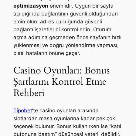
optimizasyon
önemlidir. Uygun bir sayfa
açıldığında bağlantının güvenli olduğundan
emin olun: adres çubuğunda güvenli
bağlantı işaretlerini kontrol edin. Oturum
açma adımına geçmeden önce sayfanın hızlı
yüklenmesi ve doğru yönlendirme yapması,
olası hataların önüne geçer.
Casino Oyunları: Bonus
Şartlarını Kontrol Etme
Rehberi
Tipobet
’te casino oyunları arasında
slotlardan masa oyunlarına kadar pek çok
seçenek bulunur. Bonus kullanırken ise “katıl
butonuna bastım” düşüncesi yeterli değildir.