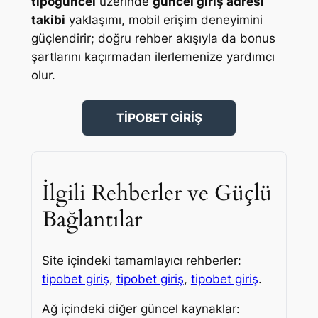
tipoguncel
üzerinde
güncel giriş adresi
takibi
yaklaşımı, mobil erişim deneyimini
güçlendirir; doğru rehber akışıyla da bonus
şartlarını kaçırmadan ilerlemenize yardımcı
olur.
TİPOBET GİRİŞ
İlgili Rehberler ve Güçlü
Bağlantılar
Site içindeki tamamlayıcı rehberler:
tipobet giriş
,
tipobet giriş
,
tipobet giriş
.
Ağ içindeki diğer güncel kaynaklar: