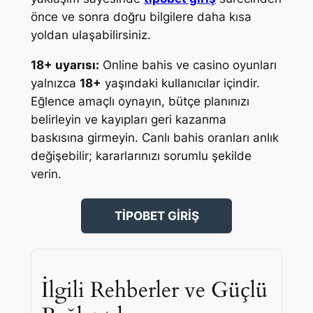
önce ve sonra doğru bilgilere daha kısa
yoldan ulaşabilirsiniz.
18+ uyarısı:
Online bahis ve casino oyunları
yalnızca
18+
yaşındaki kullanıcılar içindir.
Eğlence amaçlı oynayın, bütçe planınızı
belirleyin ve kayıpları geri kazanma
baskısına girmeyin. Canlı bahis oranları anlık
değişebilir; kararlarınızı sorumlu şekilde
verin.
TİPOBET GİRİŞ
İlgili Rehberler ve Güçlü