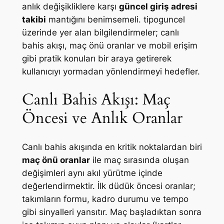
anlık değişikliklere karşı
güncel giriş adresi
takibi
mantığını benimsemeli. tipoguncel
üzerinde yer alan bilgilendirmeler; canlı
bahis akışı, maç önü oranlar ve mobil erişim
gibi pratik konuları bir araya getirerek
kullanıcıyı yormadan yönlendirmeyi hedefler.
Canlı Bahis Akışı: Maç
Öncesi ve Anlık Oranlar
Canlı bahis akışında en kritik noktalardan biri
maç önü oranlar
ile maç sırasında oluşan
değişimleri aynı akıl yürütme içinde
değerlendirmektir. İlk düdük öncesi oranlar;
takımların formu, kadro durumu ve tempo
gibi sinyalleri yansıtır. Maç başladıktan sonra