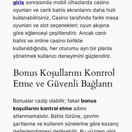
giriş
sonrasında mobil cihazlarda casino
oyunları ve canlı bahis ekranlarını daha hızlı
kullanabilirsiniz. Casino tarafında farklı masa
oyunları ve slot seçenekleri; oyun akışına
göre eğlenceyi çeşitlendirir. Ancak canlı
bahis ve online casino birlikte
kullanıldığında, her oturumu ayrı bir planla
yönetmek kullanıcı deneyimini güçlendirir.
Bonus Koşullarını Kontrol
Etme ve Güvenli Bağlantı
Bonuslar cazip olabilir; fakat
bonus
koşullarını kontrol etme
adımı
atlanmamalıdır. Bahis türüne, çevrim
şartlarına ve kullanım sürelerine göre kazanç
değerlendirmesi değişebilir. Bu yüzden giriş