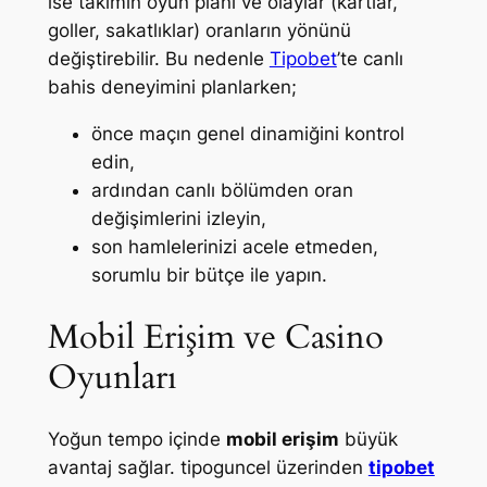
ise takımın oyun planı ve olaylar (kartlar,
goller, sakatlıklar) oranların yönünü
değiştirebilir. Bu nedenle
Tipobet
’te canlı
bahis deneyimini planlarken;
önce maçın genel dinamiğini kontrol
edin,
ardından canlı bölümden oran
değişimlerini izleyin,
son hamlelerinizi acele etmeden,
sorumlu bir bütçe ile yapın.
Mobil Erişim ve Casino
Oyunları
Yoğun tempo içinde
mobil erişim
büyük
avantaj sağlar. tipoguncel üzerinden
tipobet