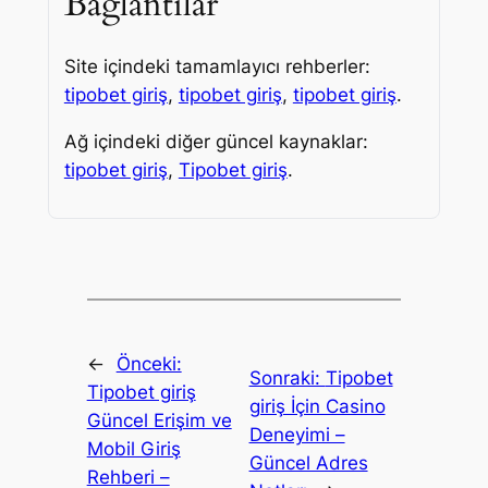
Bağlantılar
Site içindeki tamamlayıcı rehberler:
tipobet giriş
,
tipobet giriş
,
tipobet giriş
.
Ağ içindeki diğer güncel kaynaklar:
tipobet giriş
,
Tipobet giriş
.
←
Önceki:
Sonraki:
Tipobet
Tipobet giriş
giriş İçin Casino
Güncel Erişim ve
Deneyimi –
Mobil Giriş
Güncel Adres
Rehberi –