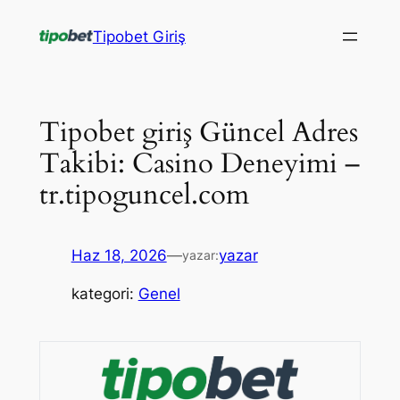
İçeriğe
Tipobet Giriş
geç
Tipobet giriş Güncel Adres
Takibi: Casino Deneyimi –
tr.tipoguncel.com
Haz 18, 2026
—
yazar
yazar:
kategori:
Genel