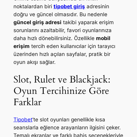
noktalardan biri
tipobet giriş
adresinin
doğru ve güncel olmasıdır. Bu nedenle
güncel giriş adresi
takibi yaparak erişim
sorunlarını azaltabilir, favori oyunlarınıza
daha hızlı dönebilirsiniz. Özellikle
mobil
erişim
tercih eden kullanıcılar için tarayıcı
üzerinden hızlı açılan sayfalar, pratik bir
oyun akışı sağlar.
Slot, Rulet ve Blackjack:
Oyun Tercihinize Göre
Farklar
Tipobet
’te slot oyunları genellikle kısa
seanslarla eğlence arayanların ilgisini çeker.
Temalı ekranlar ve farklı bahis seçenekleriyle