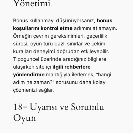
Yönetimi
Bonus kullanmayı düşünüyorsanız,
bonus
koşullarını kontrol etme
adımını atlamayın.
Örneğin çevrim gereksinimleri, geçerlilik
süresi, oyun türü bazlı sınırlar ve çekim
kuralları deneyimi doğrudan etkileyebilir.
Tipoguncel üzerinde aradığınız bilgilere
ulaşırken site içi
ilgili rehberlere
yönlendirme
mantığıyla ilerlemek, “hangi
adım ne zaman?” sorusunu daha kolay
çözmenizi sağlar.
18+ Uyarısı ve Sorumlu
Oyun