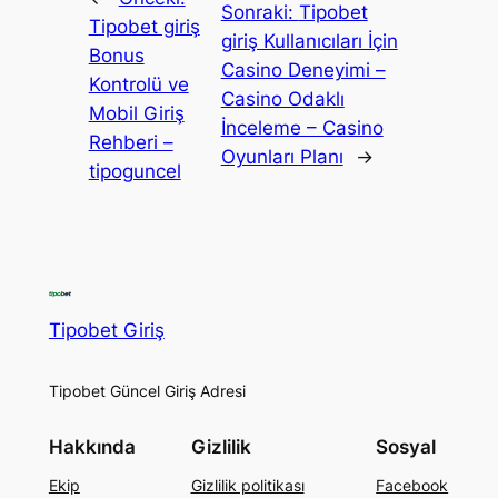
Sonraki:
Tipobet
Tipobet giriş
giriş Kullanıcıları İçin
Bonus
Casino Deneyimi –
Kontrolü ve
Casino Odaklı
Mobil Giriş
İnceleme – Casino
Rehberi –
Oyunları Planı
→
tipoguncel
Tipobet Giriş
Tipobet Güncel Giriş Adresi
Hakkında
Gizlilik
Sosyal
Ekip
Gizlilik politikası
Facebook