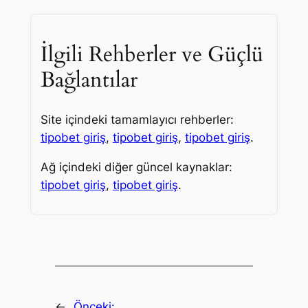
İlgili Rehberler ve Güçlü
Bağlantılar
Site içindeki tamamlayıcı rehberler:
tipobet giriş
,
tipobet giriş
,
tipobet giriş
.
Ağ içindeki diğer güncel kaynaklar:
tipobet giriş
,
tipobet giriş
.
←
Önceki: