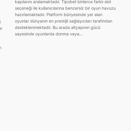
kapılarını aralamaktadır. Tipobet binlerce farklı slot
seçeneği ile kullanıcılarına benzersiz bir oyun havuzu
hazırlamaktadır. Platform bünyesinde yer alan
oyunlar dünyanın en prestijli sağlayıcıları tarafından
i
desteklenmektedir. Bu arada altyapının gücü
ar
sayesinde oyunlarda donma veya…
m