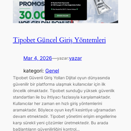
Tipobet Güncel Giriş Yöntemleri
Mar 4, 2026
—
yazar
yazar:
kategori:
Genel
Tipobet Güvenli Giriş Yolları Dijital oyun dünyasında
güvenilir bir platforma ulaşmak kullanıcılar için ilk
öncelik olmaktadır. Tipobet sunduğu yüksek güvenlik
standartları ile bu ihtiyacı fazlasıyla karşılamaktadır.
Kullanıcılar her zaman en hızlı giriş yöntemlerini
aramaktadır. Böylece oyun keyfi kesintiye uğramadan
devam etmektedir. Tipobet yönetimi erişim engellerine
karşı sürekli yeni çözümler üretmektedir. Bu arada
bağlantıların güvenilirliğini kontrol…