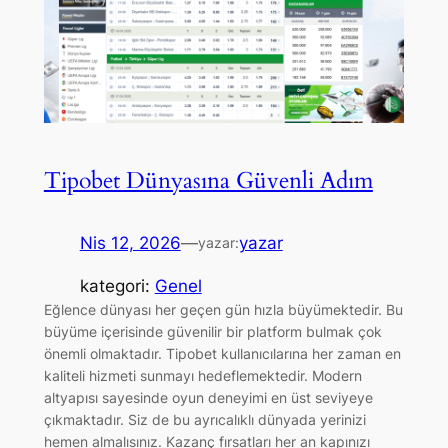
Tipobet Dünyasına Güvenli Adım
Nis 12, 2026
—
yazar
yazar:
kategori:
Genel
Eğlence dünyası her geçen gün hızla büyümektedir. Bu
büyüme içerisinde güvenilir bir platform bulmak çok
önemli olmaktadır. Tipobet kullanıcılarına her zaman en
kaliteli hizmeti sunmayı hedeflemektedir. Modern
altyapısı sayesinde oyun deneyimi en üst seviyeye
çıkmaktadır. Siz de bu ayrıcalıklı dünyada yerinizi
hemen almalısınız. Kazanç fırsatları her an kapınızı