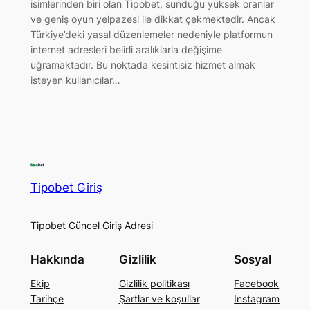
isimlerinden biri olan Tipobet, sunduğu yüksek oranlar
ve geniş oyun yelpazesi ile dikkat çekmektedir. Ancak
Türkiye’deki yasal düzenlemeler nedeniyle platformun
internet adresleri belirli aralıklarla değişime
uğramaktadır. Bu noktada kesintisiz hizmet almak
isteyen kullanıcılar…
Tipobet Giriş
Tipobet Güncel Giriş Adresi
Hakkında
Gizlilik
Sosyal
Ekip
Gizlilik politikası
Facebook
Tarihçe
Şartlar ve koşullar
Instagram