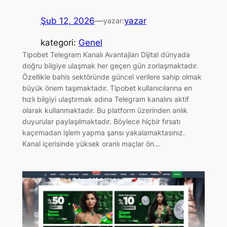
Şub 12, 2026
—
yazar
yazar:
kategori:
Genel
Tipobet Telegram Kanalı Avantajları Dijital dünyada
doğru bilgiye ulaşmak her geçen gün zorlaşmaktadır.
Özellikle bahis sektöründe güncel verilere sahip olmak
büyük önem taşımaktadır. Tipobet kullanıcılarına en
hızlı bilgiyi ulaştırmak adına Telegram kanalını aktif
olarak kullanmaktadır. Bu platform üzerinden anlık
duyurular paylaşılmaktadır. Böylece hiçbir fırsatı
kaçırmadan işlem yapma şansı yakalamaktasınız.
Kanal içerisinde yüksek oranlı maçlar ön…