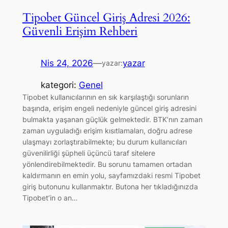
Tipobet Güncel Giriş Adresi 2026:
Güvenli Erişim Rehberi
Nis 24, 2026
—
yazar
yazar:
kategori:
Genel
Tipobet kullanıcılarının en sık karşılaştığı sorunların
başında, erişim engeli nedeniyle güncel giriş adresini
bulmakta yaşanan güçlük gelmektedir. BTK’nın zaman
zaman uyguladığı erişim kısıtlamaları, doğru adrese
ulaşmayı zorlaştırabilmekte; bu durum kullanıcıları
güvenilirliği şüpheli üçüncü taraf sitelere
yönlendirebilmektedir. Bu sorunu tamamen ortadan
kaldırmanın en emin yolu, sayfamızdaki resmi Tipobet
giriş butonunu kullanmaktır. Butona her tıkladığınızda
Tipobet’in o an…