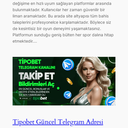
değişime en hızlı uyum sağlayan platformlar arasında
bulunmaktadır. Kullanıcılar her zaman güvenilir bir
liman aramaktadır. Bu arada site altyapısı tüm bahis
taleplerini profesyonelce karşılamaktadır. Böylece siz
de kesintisiz bir oyun deneyimi yaşamaktasınız.
Platformun sunduğu geniş bülten her spor dalına hitap
etmektedir.…
Tipobet Güncel Telegram Adresi