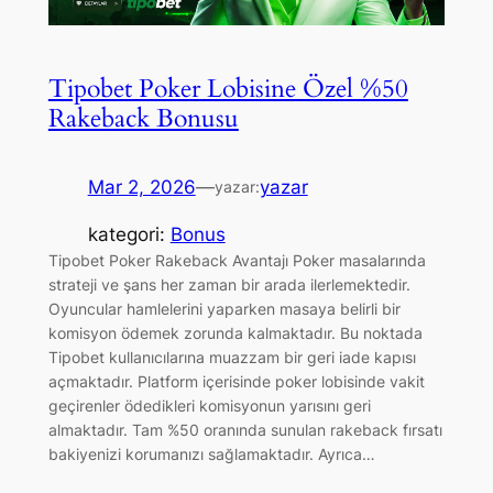
Tipobet Poker Lobisine Özel %50
Rakeback Bonusu
Mar 2, 2026
—
yazar
yazar:
kategori:
Bonus
Tipobet Poker Rakeback Avantajı Poker masalarında
strateji ve şans her zaman bir arada ilerlemektedir.
Oyuncular hamlelerini yaparken masaya belirli bir
komisyon ödemek zorunda kalmaktadır. Bu noktada
Tipobet kullanıcılarına muazzam bir geri iade kapısı
açmaktadır. Platform içerisinde poker lobisinde vakit
geçirenler ödedikleri komisyonun yarısını geri
almaktadır. Tam %50 oranında sunulan rakeback fırsatı
bakiyenizi korumanızı sağlamaktadır. Ayrıca…