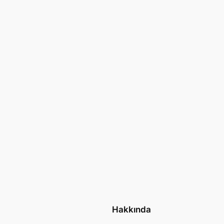
Hakkında