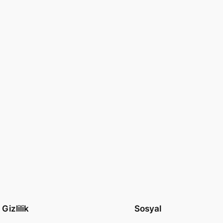
Gizlilik
Sosyal