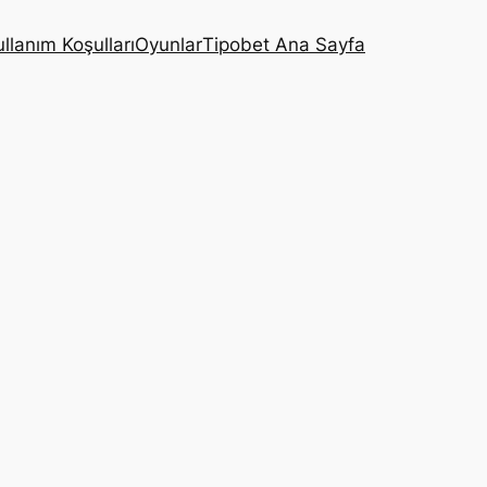
ullanım Koşulları
Oyunlar
Tipobet Ana Sayfa