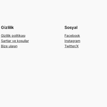
Gizlilik
Sosyal
Gizlilik politikası
Facebook
Şartlar ve koşullar
Instagram
Bize ulaşın
Twitter/X