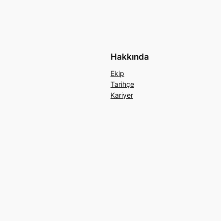
Hakkında
Ekip
Tarihçe
Kariyer