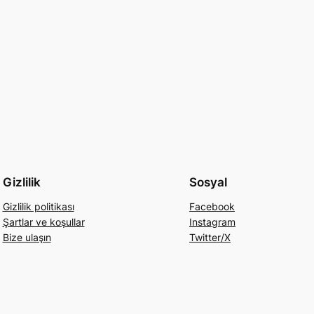
Gizlilik
Sosyal
Gizlilik politikası
Facebook
Şartlar ve koşullar
Instagram
Bize ulaşın
Twitter/X