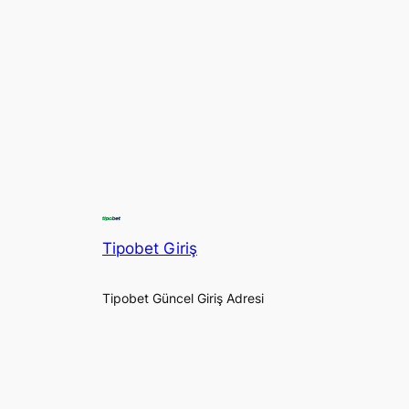
Tipobet Giriş
Tipobet Güncel Giriş Adresi