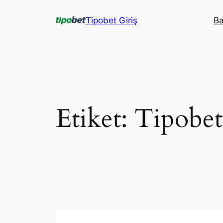
İçeriğe
Tipobet Giriş
Ba
geç
Etiket:
Tipobet 