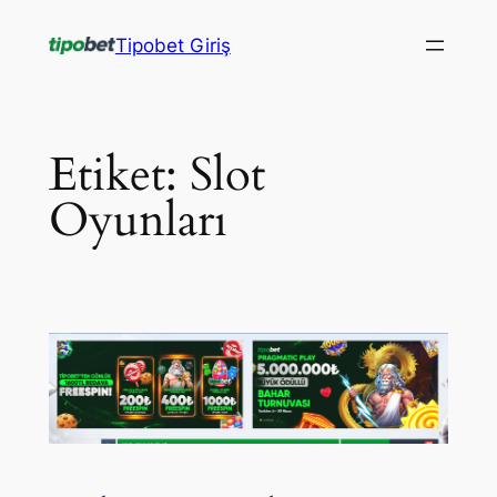
İçeriğe
Tipobet Giriş
geç
Etiket:
Slot
Oyunları