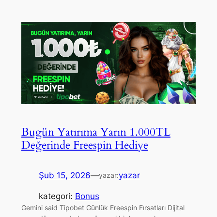
Bugün Yatırıma Yarın 1.000TL
Değerinde Freespin Hediye
Şub 15, 2026
—
yazar
yazar:
kategori:
Bonus
Gemini said Tipobet Günlük Freespin Fırsatları Dijital