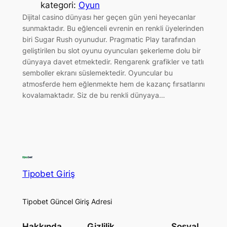
kategori:
Oyun
Dijital casino dünyası her geçen gün yeni heyecanlar
sunmaktadır. Bu eğlenceli evrenin en renkli üyelerinden
biri Sugar Rush oyunudur. Pragmatic Play tarafından
geliştirilen bu slot oyunu oyuncuları şekerleme dolu bir
dünyaya davet etmektedir. Rengarenk grafikler ve tatlı
semboller ekranı süslemektedir. Oyuncular bu
atmosferde hem eğlenmekte hem de kazanç fırsatlarını
kovalamaktadır. Siz de bu renkli dünyaya…
Tipobet Giriş
Tipobet Güncel Giriş Adresi
Hakkında
Gizlilik
Sosyal