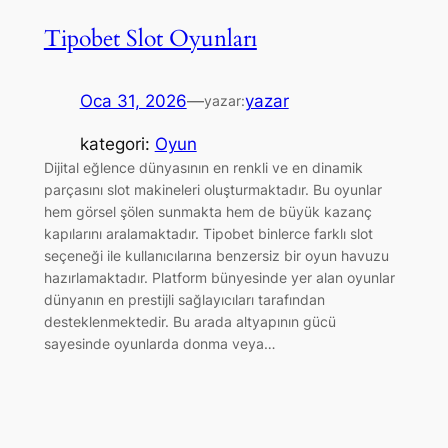
Tipobet Slot Oyunları
Oca 31, 2026
—
yazar
yazar:
kategori:
Oyun
Dijital eğlence dünyasının en renkli ve en dinamik
parçasını slot makineleri oluşturmaktadır. Bu oyunlar
hem görsel şölen sunmakta hem de büyük kazanç
kapılarını aralamaktadır. Tipobet binlerce farklı slot
seçeneği ile kullanıcılarına benzersiz bir oyun havuzu
hazırlamaktadır. Platform bünyesinde yer alan oyunlar
dünyanın en prestijli sağlayıcıları tarafından
desteklenmektedir. Bu arada altyapının gücü
sayesinde oyunlarda donma veya…