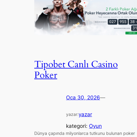
Tipobet Canlı Casino
Poker
Oca 30, 2026
—
yazar
yazar:
kategori:
Oyun
Dünya çapında milyonlarca tutkunu bulunan poker