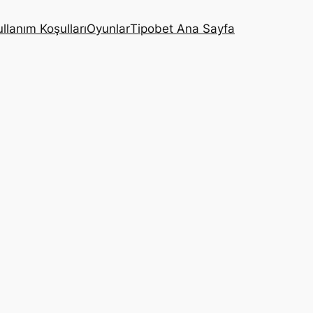
ullanım Koşulları
Oyunlar
Tipobet Ana Sayfa