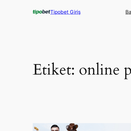
İçeriğe
Tipobet Giriş
Ba
geç
Etiket:
online 