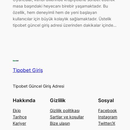
masa başındaki heyecanı birebir yaşamaktadır. Bu
özellik, hem deneyimli hem de yeni başlayan
kullanıcılar için büyük kolaylık sağlamaktadır. Üstelik
tipobet güncel giriş adresi üzerinden dakikalar içinde…
Tipobet Giriş
Tipobet Güncel Giriş Adresi
Hakkında
Gizlilik
Sosyal
Ekip
Gizlilik politikası
Facebook
Tarihçe
Şartlar ve koşullar
Instagram
Kariyer
Bize ulaşın
Twitter/X