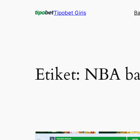
İçeriğe
Tipobet Giriş
Ba
geç
Etiket:
NBA bah