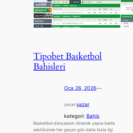
Tipobet Basketbol
Bahisleri
Oca 26, 2026
—
yazar
yazar:
kategori:
Bahis
Basketbol dünyasının dinamik yapısı bahis
sektöründe her geçen gün daha fazla ilgi