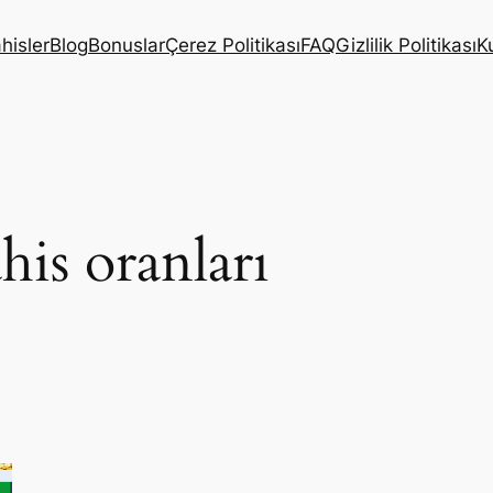
hisler
Blog
Bonuslar
Çerez Politikası
FAQ
Gizlilik Politikası
K
is oranları