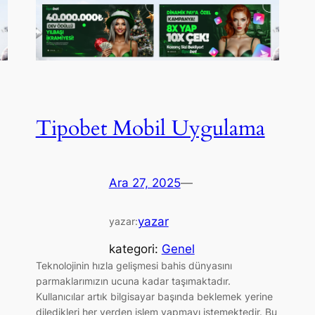
Tipobet Mobil Uygulama
Ara 27, 2025
—
yazar
yazar:
kategori:
Genel
Teknolojinin hızla gelişmesi bahis dünyasını
parmaklarımızın ucuna kadar taşımaktadır.
Kullanıcılar artık bilgisayar başında beklemek yerine
diledikleri her yerden işlem yapmayı istemektedir. Bu