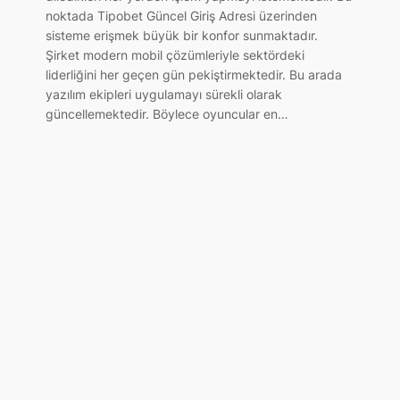
noktada Tipobet Güncel Giriş Adresi üzerinden
sisteme erişmek büyük bir konfor sunmaktadır.
Şirket modern mobil çözümleriyle sektördeki
liderliğini her geçen gün pekiştirmektedir. Bu arada
yazılım ekipleri uygulamayı sürekli olarak
güncellemektedir. Böylece oyuncular en…