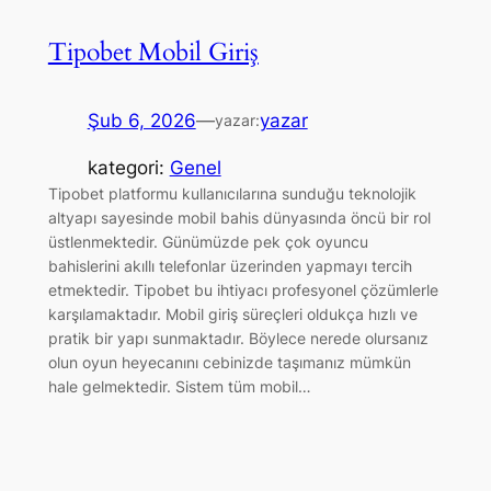
Tipobet Mobil Giriş
Şub 6, 2026
—
yazar
yazar:
kategori:
Genel
Tipobet platformu kullanıcılarına sunduğu teknolojik
altyapı sayesinde mobil bahis dünyasında öncü bir rol
üstlenmektedir. Günümüzde pek çok oyuncu
bahislerini akıllı telefonlar üzerinden yapmayı tercih
etmektedir. Tipobet bu ihtiyacı profesyonel çözümlerle
karşılamaktadır. Mobil giriş süreçleri oldukça hızlı ve
pratik bir yapı sunmaktadır. Böylece nerede olursanız
olun oyun heyecanını cebinizde taşımanız mümkün
hale gelmektedir. Sistem tüm mobil…