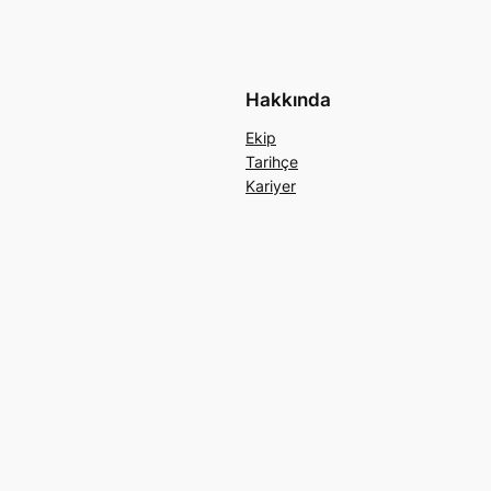
Hakkında
Ekip
Tarihçe
Kariyer