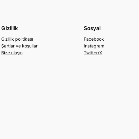
Gizlilik
Sosyal
Gizlilik politikası
Facebook
Şartlar ve koşullar
Instagram
Bize ulaşın
Twitter/X