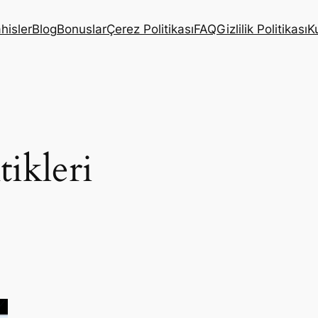
hisler
Blog
Bonuslar
Çerez Politikası
FAQ
Gizlilik Politikası
K
tikleri