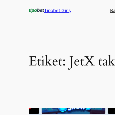
İçeriğe
Tipobet Giriş
Ba
geç
Etiket:
JetX tak