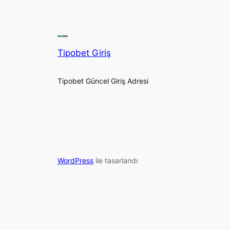
Tipobet Giriş
Tipobet Güncel Giriş Adresi
WordPress
ile tasarlandı