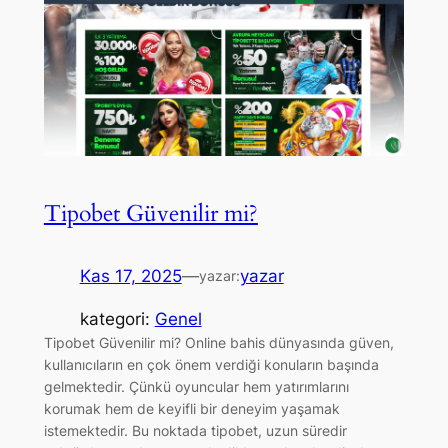
Tipobet Güvenilir mi?
Kas 17, 2025
—
yazar
yazar:
kategori:
Genel
Tipobet Güvenilir mi? Online bahis dünyasında güven,
kullanıcıların en çok önem verdiği konuların başında
gelmektedir. Çünkü oyuncular hem yatırımlarını
korumak hem de keyifli bir deneyim yaşamak
istemektedir. Bu noktada tipobet, uzun süredir