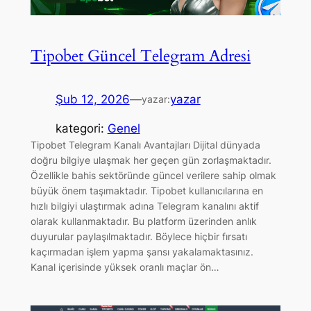
Tipobet Güncel Telegram Adresi
Şub 12, 2026
—
yazar
yazar:
kategori:
Genel
Tipobet Telegram Kanalı Avantajları Dijital dünyada
doğru bilgiye ulaşmak her geçen gün zorlaşmaktadır.
Özellikle bahis sektöründe güncel verilere sahip olmak
büyük önem taşımaktadır. Tipobet kullanıcılarına en
hızlı bilgiyi ulaştırmak adına Telegram kanalını aktif
olarak kullanmaktadır. Bu platform üzerinden anlık
duyurular paylaşılmaktadır. Böylece hiçbir fırsatı
kaçırmadan işlem yapma şansı yakalamaktasınız.
Kanal içerisinde yüksek oranlı maçlar ön…