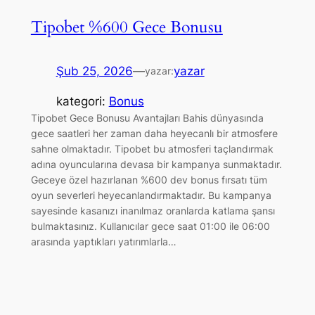
Tipobet %600 Gece Bonusu
Şub 25, 2026
—
yazar
yazar:
kategori:
Bonus
Tipobet Gece Bonusu Avantajları Bahis dünyasında
gece saatleri her zaman daha heyecanlı bir atmosfere
sahne olmaktadır. Tipobet bu atmosferi taçlandırmak
adına oyuncularına devasa bir kampanya sunmaktadır.
Geceye özel hazırlanan %600 dev bonus fırsatı tüm
oyun severleri heyecanlandırmaktadır. Bu kampanya
sayesinde kasanızı inanılmaz oranlarda katlama şansı
bulmaktasınız. Kullanıcılar gece saat 01:00 ile 06:00
arasında yaptıkları yatırımlarla…