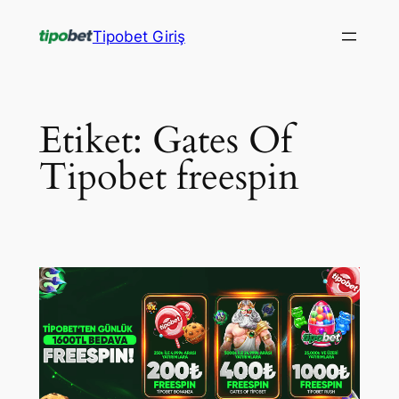
İçeriğe
Tipobet Giriş
geç
Etiket:
Gates Of
Tipobet freespin