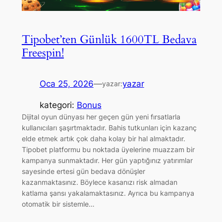
Tipobet’ten Günlük 1600TL Bedava
Freespin!
Oca 25, 2026
—
yazar
yazar:
kategori:
Bonus
Dijital oyun dünyası her geçen gün yeni fırsatlarla
kullanıcıları şaşırtmaktadır. Bahis tutkunları için kazanç
elde etmek artık çok daha kolay bir hal almaktadır.
Tipobet platformu bu noktada üyelerine muazzam bir
kampanya sunmaktadır. Her gün yaptığınız yatırımlar
sayesinde ertesi gün bedava dönüşler
kazanmaktasınız. Böylece kasanızı risk almadan
katlama şansı yakalamaktasınız. Ayrıca bu kampanya
otomatik bir sistemle…