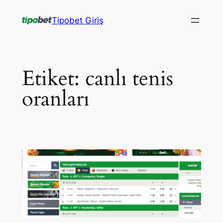
İçeriğe
Tipobet Giriş
geç
Etiket:
canlı tenis
oranları