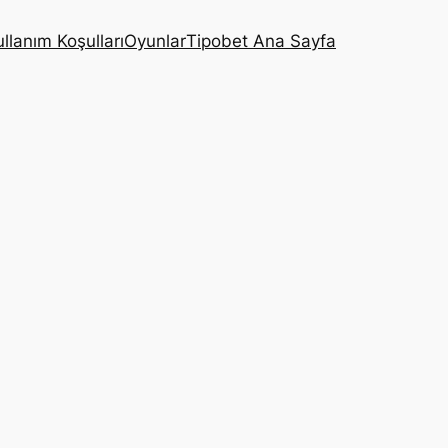
ullanım Koşulları
Oyunlar
Tipobet Ana Sayfa