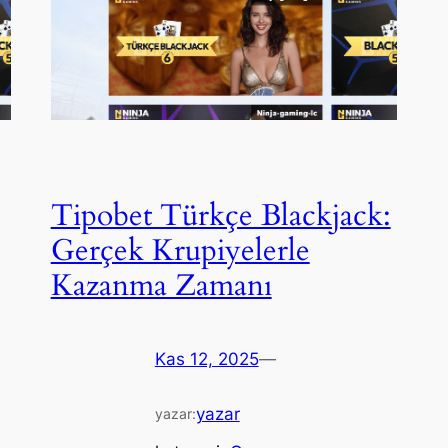
Tipobet Türkçe Blackjack:
Gerçek Krupiyelerle
Kazanma Zamanı
Kas 12, 2025
—
yazar
yazar: