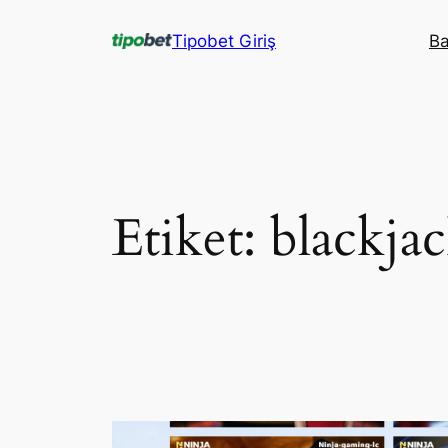
İçeriğe
Tipobet Giriş
Ba
geç
Etiket:
blackjack