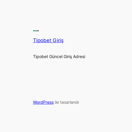
Tipobet Giriş
Tipobet Güncel Giriş Adresi
WordPress
ile tasarlandı